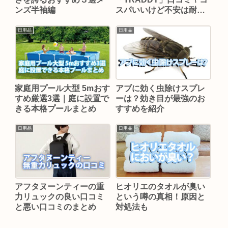
ンズ半袖編
スパいいけど不安は耐久
性？
日用品
日用品
家庭用プール大型 5mおす
アブに効く虫除けスプレ
すめ厳選3選｜庭に設置で
ーは？効き目が最強のお
きる本格プールまとめ
すすめを紹介
日用品
日用品
アフタヌーンティーの重
ヒオリエのタオルが臭い
力リュックの良い口コミ
という噂の真相！原因と
と悪い口コミのまとめ
対処法も