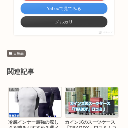
Yahooで見てみる
メルカリ
ポチップ
日用品
関連記事
日用品
日用品
冷感インナー最強の涼し
カインズのスーツケース
さを誇るおすすめ３選メ
「TRADDY」口コミ！コ